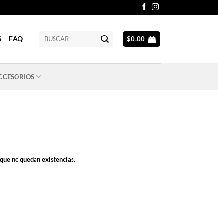
Buscar
S
FAQ
$
0.00
por:
CCESORIOS
rque no quedan existencias.