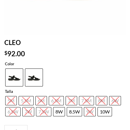
CLEO
92.00
$
Color
Talla
5M
5.5M
6M
6.5M
7M
7.5M
8M
6W
6.5W
7W
7.5W
8W
8.5W
9W
10W
CLEO cantidad