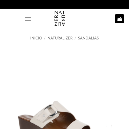
Saltar
al
contenido
INICIO
/
NATURALIZER
/
SANDALIAS