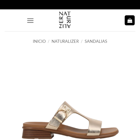
Saltar
al
contenido
INICIO
/
NATURALIZER
/
SANDALIAS