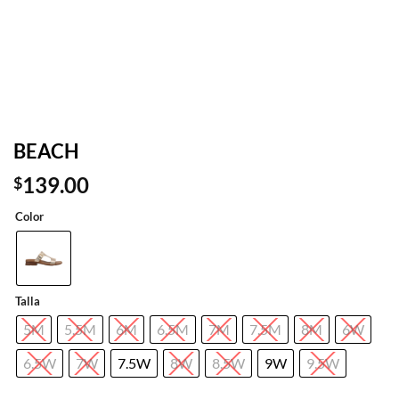
BEACH
139.00
$
Color
Talla
5M
5.5M
6M
6.5M
7M
7.5M
8M
6W
6.5W
7W
7.5W
8W
8.5W
9W
9.5W