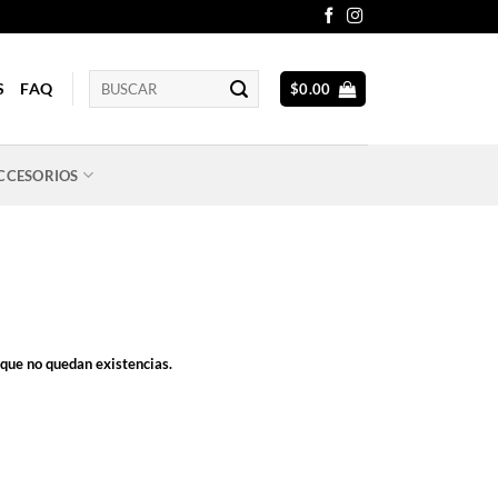
Buscar
S
FAQ
$
0.00
por:
CCESORIOS
rque no quedan existencias.