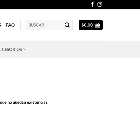
Buscar
S
FAQ
$
0.00
por:
CCESORIOS
rque no quedan existencias.