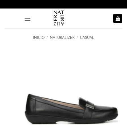
Saltar
al
contenido
INICIO
/
NATURALIZER
/
CASUAL