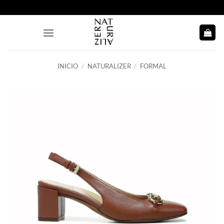
Saltar
al
contenido
INICIO
/
NATURALIZER
/
FORMAL