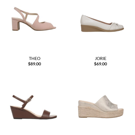
THEO
JORIE
$
89.00
$
69.00