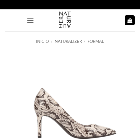
Saltar
al
contenido
INICIO
/
NATURALIZER
/
FORMAL