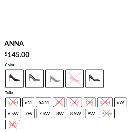
ANNA
145.00
$
Color
Talla
5.5M
6M
6.5M
7M
7.5M
8M
8.5M
6W
6.5W
7W
7.5W
8W
8.5W
9W
9.5W
10W