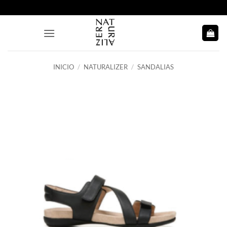
Saltar
al
contenido
INICIO
/
NATURALIZER
/
SANDALIAS