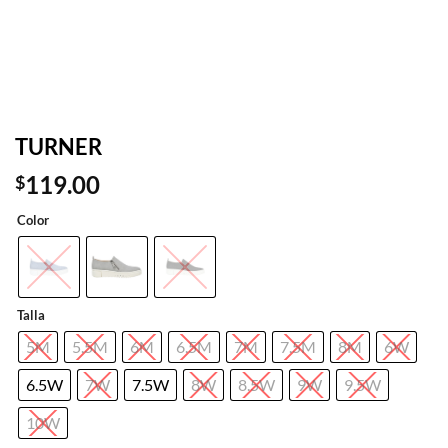
TURNER
119.00
$
Color
Talla
5M
5.5M
6M
6.5M
7M
7.5M
8M
6W
6.5W
7W
7.5W
8W
8.5W
9W
9.5W
10W