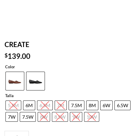
CREATE
139.00
$
Color
Talla
5.5M
6M
6.5M
7M
7.5M
8M
6W
6.5W
7W
7.5W
8W
8.5W
9W
10W
CREATE cantidad