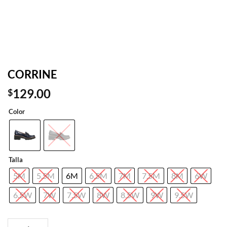
CORRINE
129.00
$
Color
Talla
5M
5.5M
6M
6.5M
7M
7.5M
8M
6W
6.5W
7W
7.5W
8W
8.5W
9W
9.5W
CORRINE cantidad