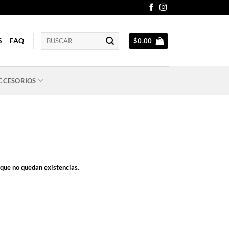
Buscar
S
FAQ
$
0.00
por:
CCESORIOS
rque no quedan existencias.