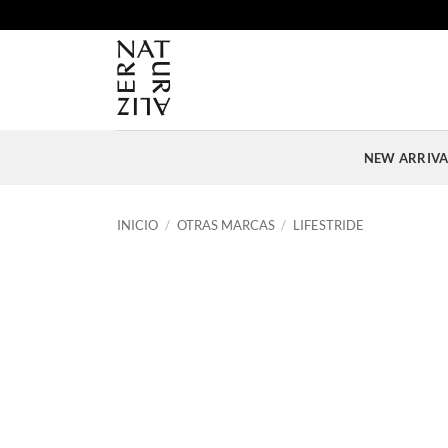
Saltar
al
contenido
NEW ARRIVA
INICIO
/
OTRAS MARCAS
/
LIFESTRIDE