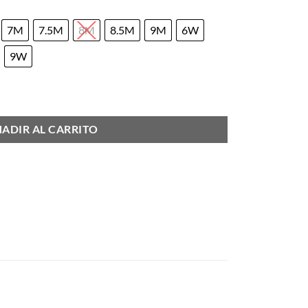
7M
7.5M
8M
8.5M
9M
6W
9W
ADIR AL CARRITO