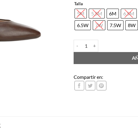
Talla
5M
5.5M
6M
6.5M
6.5W
7W
7.5W
8W
CARLA cantidad
AÑ
Compartir en:
R