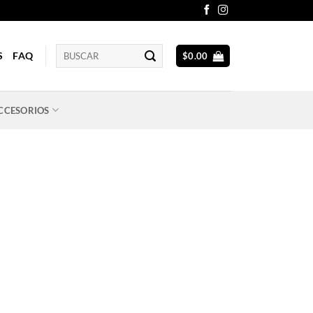
Buscar
S
FAQ
$
0.00
por:
CCESORIOS