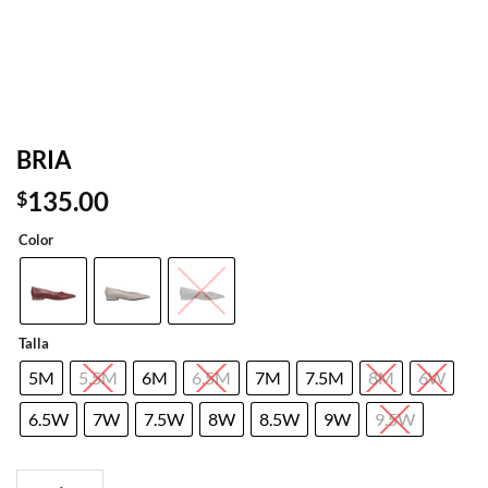
BRIA
135.00
$
Color
Talla
5M
5.5M
6M
6.5M
7M
7.5M
8M
6W
6.5W
7W
7.5W
8W
8.5W
9W
9.5W
BRIA cantidad